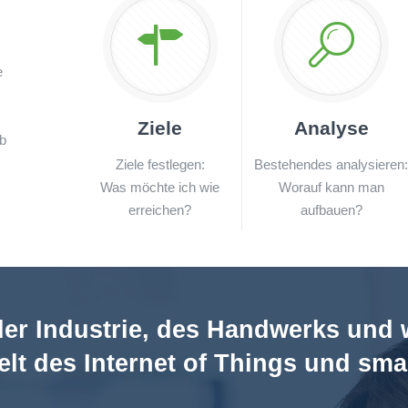
e
s
Ziele
Analyse
ab
Ziele festlegen:
Bestehendes analysieren
Was möchte ich wie
Worauf kann man
erreichen?
aufbauen?
der
Industrie
, des
Handwerks
und w
elt des
Internet of Things
und
sma