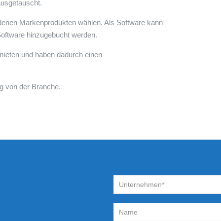
ausgetauscht.
denen Markenprodukten wählen. Als Software kann
-Software hinzugebucht werden.
mieten und haben dadurch einen
ig von der Branche.