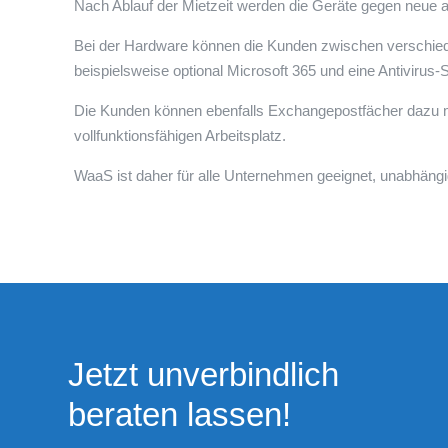
Nach Ablauf der Mietzeit werden die Geräte gegen neue 
Bei der Hardware können die Kunden zwischen verschie
beispielsweise optional Microsoft 365 und eine Antivirus
Die Kunden können ebenfalls Ex­changepostfächer dazu 
vollfunktionsfähigen Arbeitsplatz.
WaaS ist daher für alle Unterneh­men geeignet, unabhäng
Jetzt unverbindlich
beraten lassen!