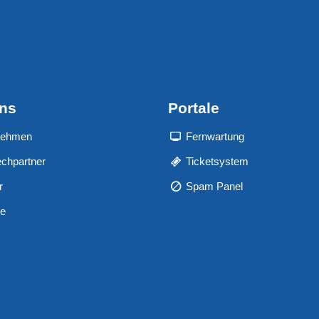
uns
Portale
nehmen
Fernwartung
chpartner
Ticketsystem
r
Spam Panel
re