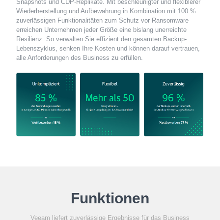
Snapshots und CDP-Replikate. Mit beschleunigter und flexiblerer
Wiederherstellung und Aufbewahrung in Kombination mit 100 %
zuverlässigen Funktionalitäten zum Schutz vor Ransomware
erreichen Unternehmen jeder Größe eine bislang unerreichte
Resilienz. So verwalten Sie effizient den gesamten Backup-
Lebenszyklus, senken Ihre Kosten und können darauf vertrauen,
alle Anforderungen des Business zu erfüllen.
Funktionen
Veeam liefert zuverlässige Ergebnisse für das Business