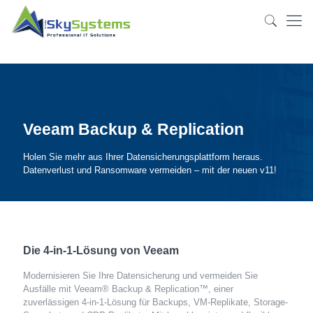
Veeam Backup & Replication
Holen Sie mehr aus Ihrer Datensicherungsplattform heraus.
Datenverlust und Ransomware vermeiden – mit der neuen v11!
Die 4-in-1-Lösung von Veeam
Modernisieren Sie Ihre Datensicherung und vermeiden Sie
Ausfälle mit Veeam® Backup & Replication™, einer
zuverlässigen 4-in-1-Lösung für Backups, VM-Replikate, Storage-