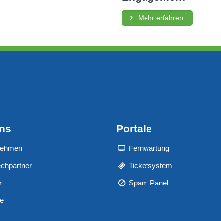
Mehr erfahren
uns
Portale
nehmen
Fernwartung
chpartner
Ticketsystem
r
Spam Panel
re