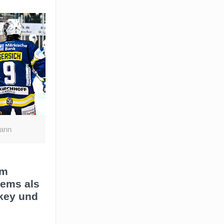
mann
am
tems als
key und