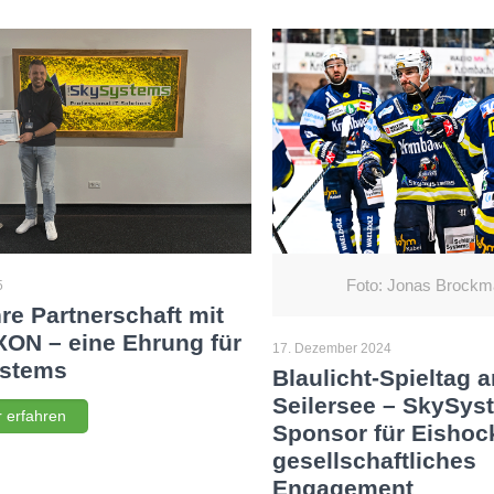
Foto: Jonas Brock
5
re Partnerschaft mit
ON – eine Ehrung für
17. Dezember 2024
stems
Blaulicht-Spieltag 
Seilersee – SkySys
 erfahren
Sponsor für Eishoc
gesellschaftliches
Engagement