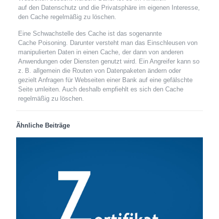
auf den Datenschutz und die Privatsphäre im eigenen Interesse,
den Cache regelmäßig zu löschen.
Eine Schwachstelle des Cache ist das sogenannte
Cache Poisoning. Darunter versteht man das Einschleusen von
manipulierten Daten in einen Cache, der dann von anderen
Anwendungen oder Diensten genutzt wird. Ein Angreifer kann so
z. B. allgemein die Routen von Datenpaketen ändern oder
gezielt Anfragen für Webseiten einer Bank auf eine gefälschte
Seite umleiten. Auch deshalb empfiehlt es sich den Cache
regelmäßig zu löschen.
Ähnliche Beiträge