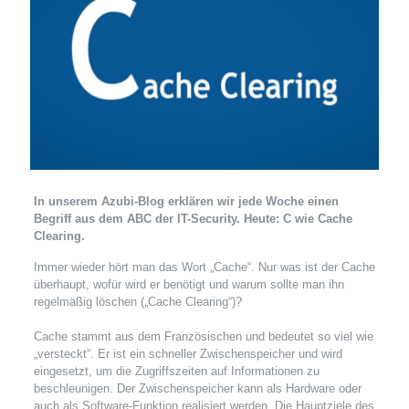
In unserem Azubi-Blog erklären wir jede Woche einen
Begriff aus dem ABC der IT-Security. Heute: C wie Cache
Clearing.
Immer wieder hört man das Wort „Cache“. Nur was ist der Cache
überhaupt, wofür wird er benötigt und warum sollte man ihn
regelmäßig löschen („Cache Clearing“)?
Cache stammt aus dem Französischen und bedeutet so viel wie
„versteckt“. Er ist ein schneller Zwischenspeicher und wird
eingesetzt, um die Zugriffszeiten auf Informationen zu
beschleunigen. Der Zwischenspeicher kann als Hardware oder
auch als Software-Funktion realisiert werden. Die Hauptziele des