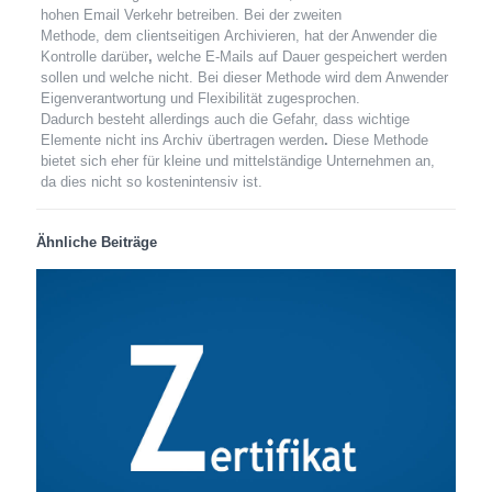
hohen Email Verkehr betreiben. Bei der zweiten
Methode, dem
clientseitigen
Archivieren, hat der Anwender die
Kontrolle darüber
,
welche E-Mails auf Dauer gespeichert werden
sollen und welche nicht. Bei dieser Methode wird dem Anwender
Eigenverantwortung und Flexibilität zugesprochen.
Dadurch besteht allerdings auch die
Gefahr, dass
wichtige
Elemente nicht ins Archiv übertragen werden
.
Diese Methode
bietet sich eher für kleine und mittelständige Unternehmen an,
da dies nicht so kostenintensiv ist.
Ähnliche Beiträge