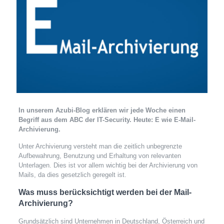
In unserem Azubi-Blog erklären wir jede Woche einen
Begriff aus dem ABC der IT-Security. Heute: E wie E-Mail-
Archivierung.
Unter Archivierung versteht man die
zeitlich unbegrenzte
Aufbewahrung, Benutzung und Erhaltung
von relevanten
Unterlagen. Dies ist vor allem wichtig bei der Archivierung von
Mails, da dies gesetzlich geregelt ist.
Was muss berücksichtigt werden bei der Mail-
Archivierung?
Grundsätzlich sind Unternehmen in Deutschland, Österreich und