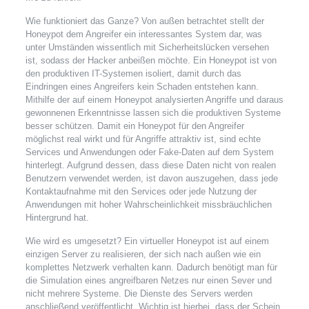
Wie funktioniert das Ganze? Von außen betrachtet stellt der
Honeypot dem Angreifer ein interessantes System dar, was
unter Umständen wissentlich mit Sicherheitslücken versehen
ist, sodass der Hacker anbeißen möchte. Ein Honeypot ist von
den produktiven IT-Systemen isoliert, damit durch das
Eindringen eines Angreifers kein Schaden entstehen kann.
Mithilfe der auf einem Honeypot analysierten Angriffe und daraus
gewonnenen Erkenntnisse lassen sich die produktiven Systeme
besser schützen. Damit ein Honeypot für den Angreifer
möglichst real wirkt und für Angriffe attraktiv ist, sind echte
Services und Anwendungen oder Fake-Daten auf dem System
hinterlegt. Aufgrund dessen, dass diese Daten nicht von realen
Benutzern verwendet werden, ist davon auszugehen, dass jede
Kontaktaufnahme mit den Services oder jede Nutzung der
Anwendungen mit hoher Wahrscheinlichkeit missbräuchlichen
Hintergrund hat.
Wie wird es umgesetzt? Ein virtueller Honeypot ist auf einem
einzigen Server zu realisieren, der sich nach außen wie ein
komplettes Netzwerk verhalten kann. Dadurch benötigt man für
die Simulation eines angreifbaren Netzes nur einen Sever und
nicht mehrere Systeme. Die Dienste des Servers werden
anschließend veröffentlicht. Wichtig ist hierbei, dass der Schein