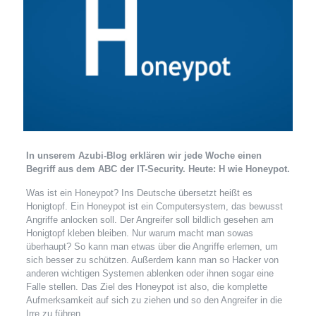
In unserem Azubi-Blog erklären wir jede Woche einen
Begriff aus dem ABC der IT-Security. Heute: H wie Honeypot.
Was ist ein Honeypot? Ins Deutsche übersetzt heißt es
Honigtopf. Ein Honeypot ist ein Computersystem, das bewusst
Angriffe anlocken soll. Der Angreifer soll bildlich gesehen am
Honigtopf kleben bleiben. Nur warum macht man sowas
überhaupt? So kann man etwas über die Angriffe erlernen, um
sich besser zu schützen. Außerdem kann man so Hacker von
anderen wichtigen Systemen ablenken oder ihnen sogar eine
Falle stellen. Das Ziel des Honeypot ist also, die komplette
Aufmerksamkeit auf sich zu ziehen und so den Angreifer in die
Irre zu führen.