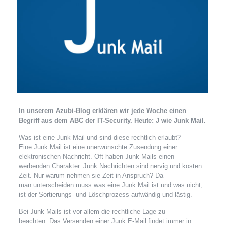
In unserem Azubi-Blog erklären wir jede Woche einen
Begriff aus dem ABC der IT-Security.
Heute: J wie Junk Mail.
Was ist eine Junk Mail und sind diese rechtlich erlaubt?
Eine Junk Mail ist eine unerwünschte Zusendung einer
elektronischen Nachricht. Oft haben Junk Mails einen
werbenden Charakter. Junk Nachrichten sind nervig und kosten
Zeit. Nur warum nehmen sie Zeit in Anspruch? Da
man unterscheiden muss was eine Junk Mail ist und was nicht,
ist der Sortierungs- und Löschprozess aufwändig und lästig.
Bei Junk Mails ist vor allem die rechtliche Lage zu
beachten. Das Versenden einer Junk E-Mail findet immer in