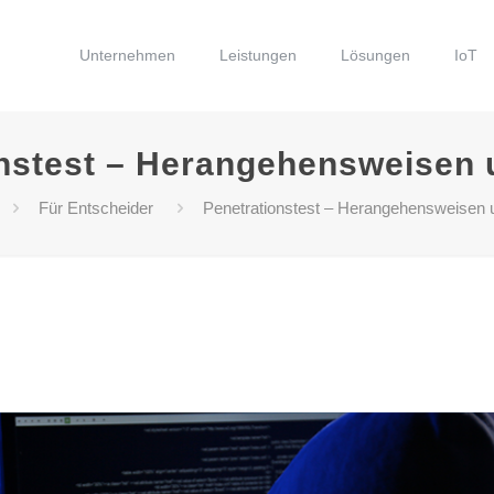
Unternehmen
Leistungen
Lösungen
IoT
onstest – Herangehensweisen 
Für Entscheider
Penetrationstest – Herangehensweisen