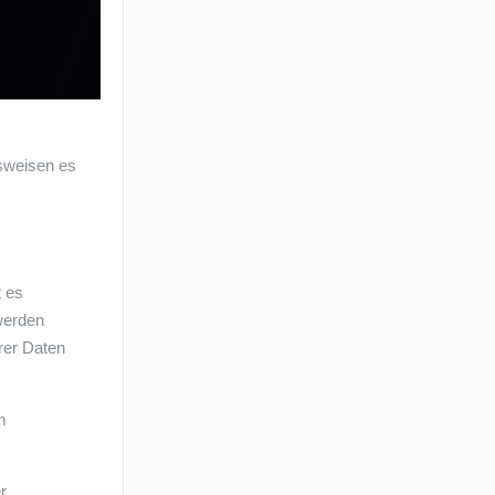
nsweisen es
t es
werden
rer Daten
m
r