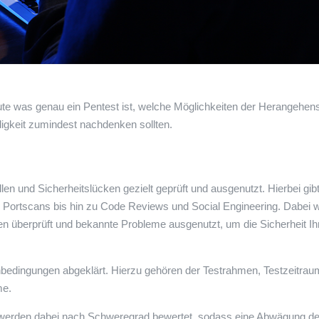
te was genau ein Pentest ist, welche Möglichkeiten der Herangehe
digkeit zumindest nachdenken sollten.
en und Sicherheitslücken gezielt geprüft und ausgenutzt. Hierbei gib
 Portscans bis hin zu Code Reviews und Social Engineering. Dabei 
en überprüft und bekannte Probleme ausgenutzt, um die Sicherheit Ih
bedingungen abgeklärt. Hierzu gehören der Testrahmen, Testzeitrau
me.
 werden dabei nach Schweregrad bewertet, sodass eine Abwägung de