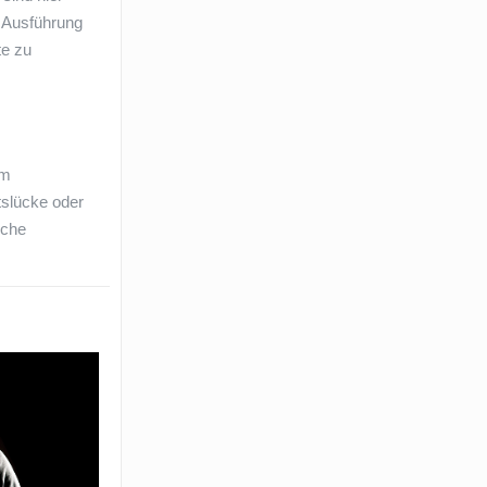
e Ausführung
te zu
em
tslücke oder
sche