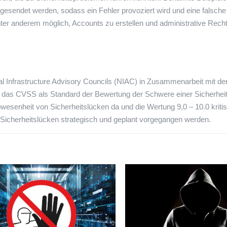
l gesendet werden, sodass ein Fehler provoziert wird und eine falsch
unter anderem möglich, Accounts zu erstellen und administrative Rech
l Infrastructure Advisory Councils (NIAC) in Zusammenarbeit mit d
 das CVSS als Standard der Bewertung der Schwere einer Sicherhei
 Abwesenheit von Sicherheitslücken da und die Wertung 9,0 – 10.0 kriti
 Sicherheitslücken strategisch und geplant vorgegangen werden.