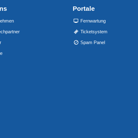
uns
Portale
nehmen
Fernwartung
chpartner
Ticketsystem
r
Spam Panel
re