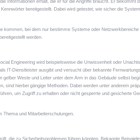
ie Informationen erhält, die er für die Angriffe braucht. Er bekommt d
nnwörter bereitgestellt. Dabei wird getestet, wie sicher die Systeme
nge kommen, bei dem nur bestimme Systeme oder Netzwerkbereiche 
reitgestellt werden.
m Social Engineering wird beispielsweise die Unwissenheit oder Unacht
r als IT-Dienstleister ausgibt und versucht über bekannte Fernwartung
in gelber Weste und Leiter unter dem Arm in das Gebäude selbst begi
en, sind hierbei gängige Methoden. Dabei werden unter anderem präp
ren, um Zugriff zu erhalten oder nicht gesperrte und gesicherte Ger
em Thema und Mitarbeiterschulungen.
ft, die zu Sicherheitsproblemen führen könnten. Bekannte Beispiele 