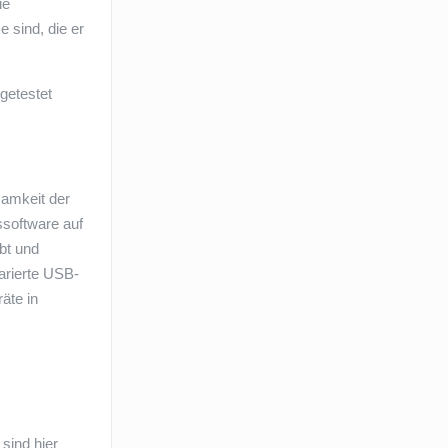
ie
 sind, die er
getestet
samkeit der
ssoftware auf
bt und
arierte USB-
äte in
sind hier