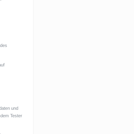
odes
auf
edaten und
d dem Tester