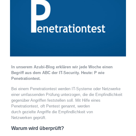
In unserem Azubi-Blog erklären wir jede Woche einen
Begriff aus dem ABC der IT-Security.
Heute: P wie
Penetrationtest.
Bei einem Penetrationtest werden IT-Systeme oder Netzwerke
einer umfassenden Prüfung unterzogen, die die Empfindlichkeit
gegenüber Angriffen feststellen soll. Mit Hilfe eines
Penetrationtest, oft Pentest genannt, werden
durch gezielte Angriffe die Empfindlichkeit von
Netzwerken geprüft.
Warum wird überprüft?