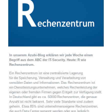
In unserem Azubi-Blog erklären wir jede Woche einen
Begriff aus dem ABC der IT-Security.
Heute: R wie
Rechenzentrum.
Ein Rechenzentrum ist eine zentralisierte Lagerung
für die Speicherung, Verwaltung und Verarbeitung von
sensiblen Daten und Informationen. Das Rechenzentrum ist
ein Dienstleistungsunternehmen, welches Rechenleistung der
eigenen oder fremden Firmen gegen Entgelt zur Verfügung stellt.
In Deutschland gibt es ca. 50000 Rechenzentren, die genaue
Anzahl ist nicht bekannt. Sehr viele Standorte sind zudem
geheim. Etwa 85% sind unternehmenseigene Rechenzentren,
die auch Data
Center genannt werden oder aus lediglich