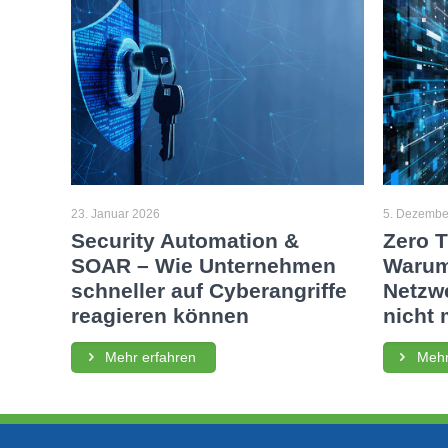
23. Januar 2026
5. Dezembe
Security Automation &
Zero T
SOAR – Wie Unternehmen
Warum
schneller auf Cyberangriffe
Netzwe
reagieren können
nicht 
Mehr erfahren
Mehr