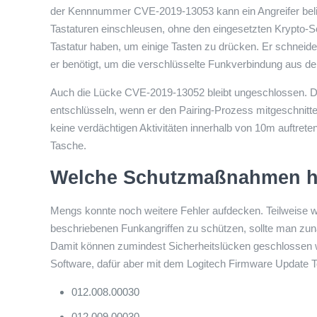
der Kennnummer CVE-2019-13053 kann ein Angreifer belie
Tastaturen einschleusen, ohne den eingesetzten Krypto-Sch
Tastatur haben, um einige Tasten zu drücken. Er schneide
er benötigt, um die verschlüsselte Funkverbindung aus de
Auch die Lücke CVE-2019-13052 bleibt ungeschlossen. De
entschlüsseln, wenn er den Pairing-Prozess mitgeschnitte
keine verdächtigen Aktivitäten innerhalb von 10m auftreten
Tasche.
Welche Schutzmaßnahmen h
Mengs konnte noch weitere Fehler aufdecken. Teilweise wa
beschriebenen Funkangriffen zu schützen, sollte man zunä
Damit können zumindest Sicherheitslücken geschlossen wer
Software, dafür aber mit dem Logitech Firmware Update T
012.008.00030
012.009.00030