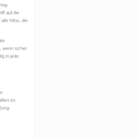
ing-
ff auf die
lle Infos, die
äte
n, wenn sicher
ig in jede
en
ert ist.
fying-