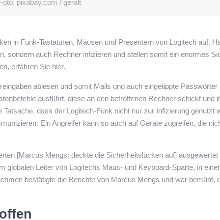
Foto: pixabay.com / geralt
lücken in Funk-Tastaturen, Mäusen und Presentern von Logitech auf. 
n, sondern auch Rechner infizieren und stellen somit ein enormes Sic
n, erfahren Sie hier.
ureingaben ablesen und somit Mails und auch eingetippte Passwörter 
astenbefehle ausführt, diese an den betroffenen Rechner schickt und i
ie Tatsache, dass der Logitech-Funk nicht nur zur Infizierung genutzt
nizieren. Ein Angreifer kann so auch auf Geräte zugreifen, die nic
erten [Marcus Mengs; deckte die Sicherheitslücken auf] ausgewertet u
em globalen Leiter von Logitechs Maus- und Keyboard-Sparte, in eine
hmen bestätigte die Berichte von Marcus Mengs und war bemüht, di
offen