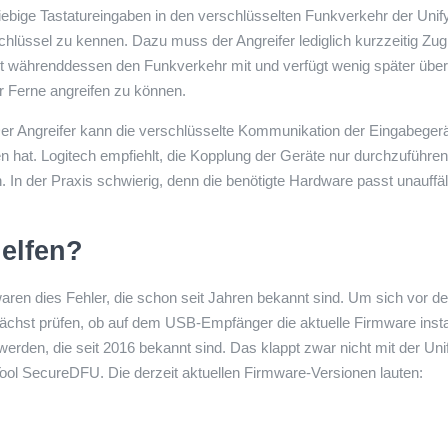
bige Tastatureingaben in den verschlüsselten Funkverkehr der Unify
lüssel zu kennen. Dazu muss der Angreifer lediglich kurzzeitig Zugri
t währenddessen den Funkverkehr mit und verfügt wenig später über a
r Ferne angreifen zu können.
r Angreifer kann die verschlüsselte Kommunikation der Eingabeger
n hat. Logitech empfiehlt, die Kopplung der Geräte nur durchzuführe
. In der Praxis schwierig, denn die benötigte Hardware passt unauffäll
elfen?
ren dies Fehler, die schon seit Jahren bekannt sind. Um sich vor d
chst prüfen, ob auf dem USB-Empfänger die aktuelle Firmware installi
den, die seit 2016 bekannt sind. Das klappt zwar nicht mit der Uni
ool SecureDFU. Die derzeit aktuellen Firmware-Versionen lauten: