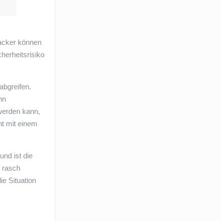
Hacker können
herheitsrisiko
abgreifen.
hn
 werden kann,
ht mit einem
nd ist die
r rasch
e Situation