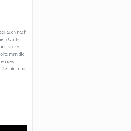
Aber auch nach
einem USB-
aus sollten
ollte man die
ehen des
-Tastatur und