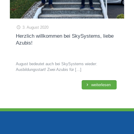
3. August 2020
Herzlich willkommen bei SkySystems, liebe
Azubis!
August bedeutet auch bei SkySystems wieder:
Ausbildungsstart! Zwei Azubis für
[…]
weiterlesen