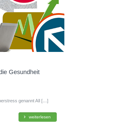
 die Gesundheit
erstress genannt All
[…]
weiterlesen