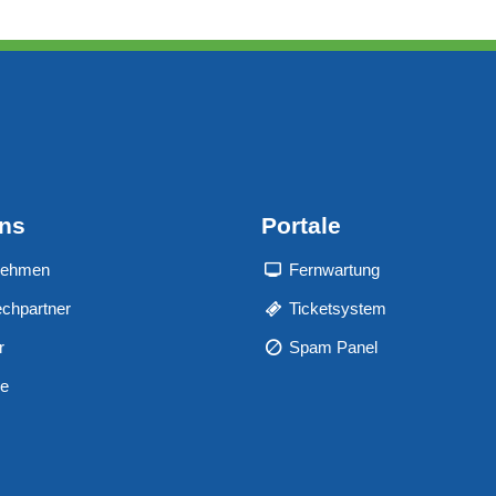
uns
Portale
nehmen
Fernwartung
chpartner
Ticketsystem
r
Spam Panel
re