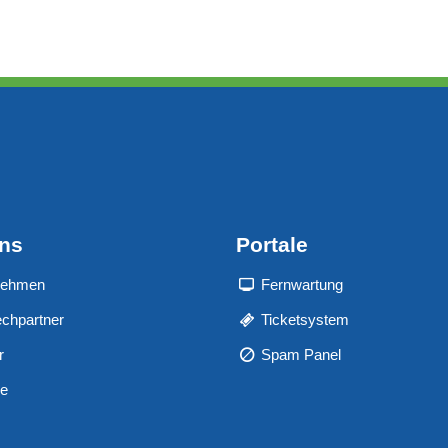
uns
Portale
nehmen
Fernwartung
chpartner
Ticketsystem
r
Spam Panel
re