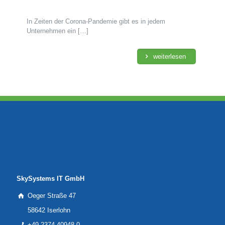
In Zeiten der Corona-Pandemie gibt es in jedem
Unternehmen ein
[…]
weiterlesen
SkySystems IT GmbH
Oeger Straße 47
58642 Iserlohn
+49 2374 40948-0