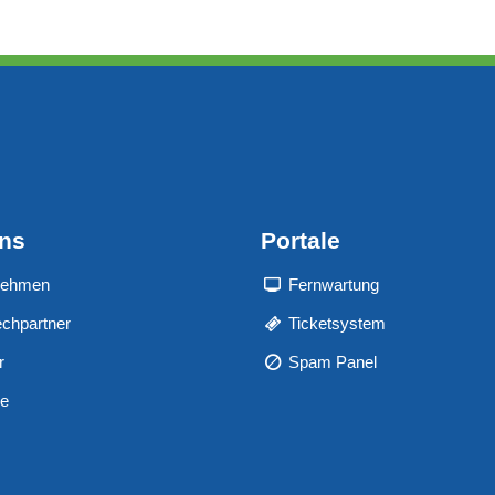
uns
Portale
nehmen
Fernwartung
chpartner
Ticketsystem
r
Spam Panel
re