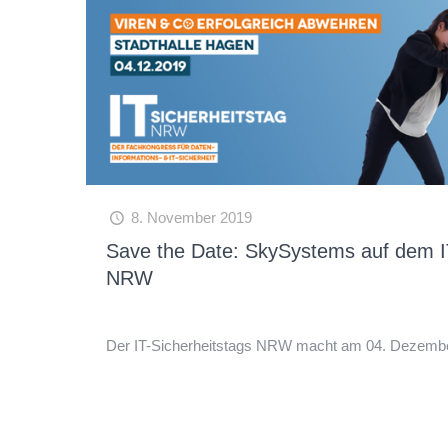
8. November 2019
Save the Date: SkySystems auf dem IT
NRW
Der IT-Sicherheitstags NRW macht am 04. Dezember