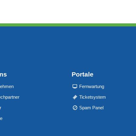
uns
Portale
nehmen
Fernwartung
chpartner
Ticketsystem
r
Spam Panel
re