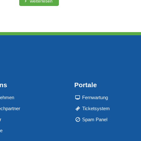
weiterlesen
uns
Portale
nehmen
Fernwartung
chpartner
Ticketsystem
r
Spam Panel
re