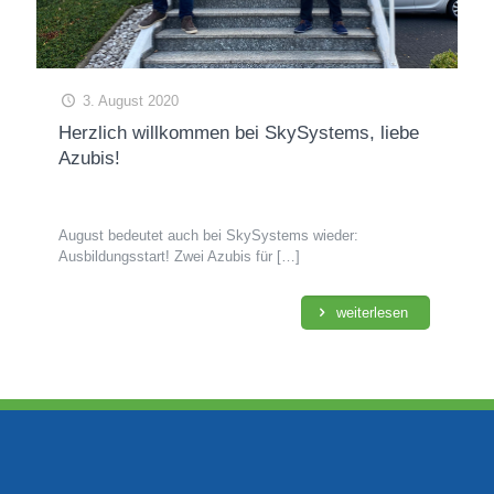
3. August 2020
Herzlich willkommen bei SkySystems, liebe
Azubis!
August bedeutet auch bei SkySystems wieder:
Ausbildungsstart! Zwei Azubis für
[…]
weiterlesen