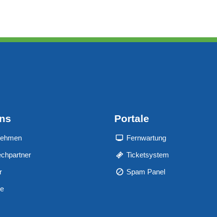
uns
Portale
nehmen
Fernwartung
chpartner
Ticketsystem
r
Spam Panel
re