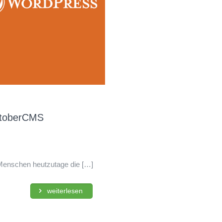
ctoberCMS
 Menschen heutzutage die
[…]
weiterlesen