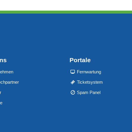
uns
Portale
nehmen
Fernwartung
chpartner
Ticketsystem
r
Spam Panel
re