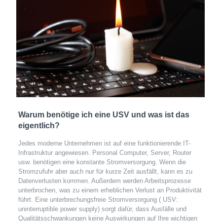
Warum benötige ich eine USV und was ist das
eigentlich?
Jedes moderne Unternehmen ist auf eine funktionierende IT-
Infrastruktur angewiesen. Personal Computer, Server, Router
usw. benötigen eine konstante Stromversorgung. Wenn die
Stromzufuhr aber auch nur für kurze Zeit ausfällt, kann es zu
Datenverlusten kommen. Außerdem werden Arbeitsprozesse
unterbrochen, was zu einem erheblichen Verlust an Produktivität
führt. Eine unterbrechungsfreie Stromversorgung ( USV:
uninterruptible power supply) sorgt dafür, dass Ausfälle und
Qualitätsschwankungen keine Auswirkungen auf Ihre wichtigen