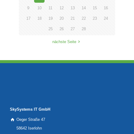
9
10
11
12
13
14
15
16
17
18
19
20
21
22
23
24
25
26
27
28
nächste Seite
SkySystems IT GmbH
Oeger Straße 47
58642 Iserlohn