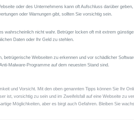
seite oder des Unternehmens kann oft Aufschluss darüber geben, 
rtungen oder Warnungen gibt, sollten Sie vorsichtig sein.
es wahrscheinlich nicht wahr. Betrüger locken oft mit extrem günstig
lichen Daten oder Ihr Geld zu stehlen.
en, betrügerische Webseiten zu erkennen und vor schädlicher Softwar
und Anti-Malware-Programme auf dem neuesten Stand sind.
keit und Vorsicht. Mit den oben genannten Tipps können Sie Ihr Onli
 ist, vorsichtig zu sein und im Zweifelsfall auf eine Webseite zu ver
oßartige Möglichkeiten, aber es birgt auch Gefahren. Bleiben Sie wac