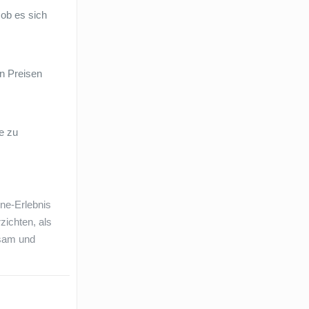
ob es sich
en Preisen
e zu
ne-Erlebnis
zichten, als
hsam und