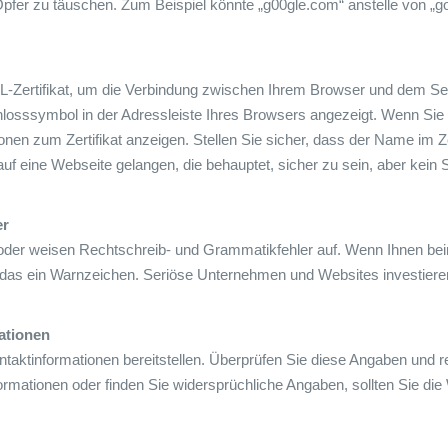
er zu täuschen. Zum Beispiel könnte „g00gle.com“ anstelle von „g
SL-Zertifikat, um die Verbindung zwischen Ihrem Browser und dem Se
Schlosssymbol in der Adressleiste Ihres Browsers angezeigt. Wenn Sie
nen zum Zertifikat anzeigen. Stellen Sie sicher, dass der Name im Zer
eine Webseite gelangen, die behauptet, sicher zu sein, aber kein S
er
t oder weisen Rechtschreib- und Grammatikfehler auf. Wenn Ihnen be
 das ein Warnzeichen. Seriöse Unternehmen und Websites investiere
ationen
ntaktinformationen bereitstellen. Überprüfen Sie diese Angaben und 
nformationen oder finden Sie widersprüchliche Angaben, sollten Sie di