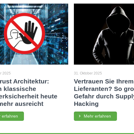
r 2025
31. Oktober 2025
rust Architektur:
Vertrauen Sie Ihrem
 klassische
Lieferanten? So groß
rksicherheit heute
Gefahr durch Suppl
mehr ausreicht
Hacking
 erfahren
Mehr erfahren