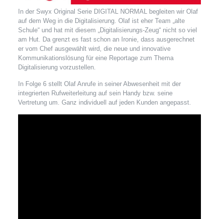
In der Swyx Original Serie DIGITAL NORMAL begleiten wir Olaf
auf dem Weg in die Digitalisierung. Olaf ist eher Team „alte
Schule“ und hat mit diesem „Digitalisierungs-Zeug“ nicht so viel
am Hut. Da grenzt es fast schon an Ironie, dass ausgerechnet
er vom Chef ausgewählt wird, die neue und innovative
Kommunikationslösung für eine Reportage zum Thema
Digitalisierung vorzustellen.
In Folge 6 stellt Olaf Anrufe in seiner Abwesenheit mit der
integrierten Rufweiterleitung auf sein Handy bzw. seine
Vertretung um. Ganz individuell auf jeden Kunden angepasst.