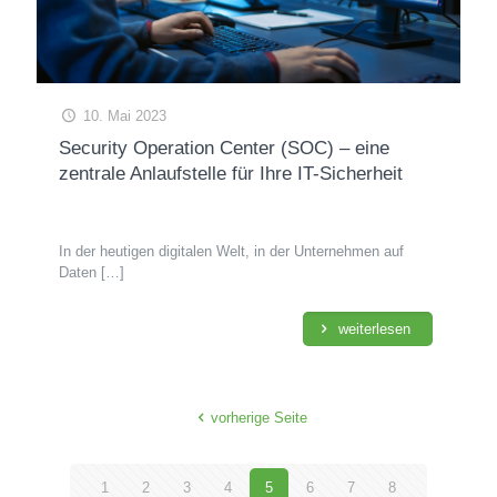
10. Mai 2023
Security Operation Center (SOC) – eine
zentrale Anlaufstelle für Ihre IT-Sicherheit
In der heutigen digitalen Welt, in der Unternehmen auf
Daten
[…]
weiterlesen
vorherige Seite
1
2
3
4
5
6
7
8