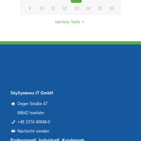
9
10
11
12
13
14
15
16
nächste Seite
SkySystems IT GmbH
Oeger Straße 47
58642 Iserlohn
+49 2374 40948-0
Nachricht senden
Professionell. Individuell. Kundennah.