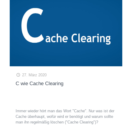
27. März 2020
C wie Cache Clearing
Immer wieder hört man das Wort "Cache". Nur was ist der
Cache überhaupt, wofür wird er benötigt und warum sollte
man ihn regelmäßig löschen ("Cache Clearing")?